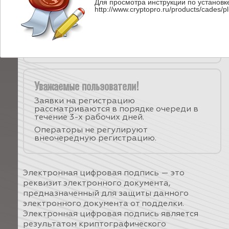
Для просмотра инструкции по установ
Режим работы операторов службы
http://www.cryptopro.ru/products/cades/pl
технической поддержки с понедельника
по пятницу с 9:00 до 18:00 (по
московскому времени).
Электронная почта:
ver-trades@yandex.ru
Уважаемые пользователи!
Заявки на регистрацию
рассматриваются в порядке очереди в
течение 3-х рабочих дней.
Операторы не регулируют
внеочередную регистрацию.
Электронная цифровая подпись — это
реквизит электронного документа,
предназначенный для защиты данного
электронного документа от подделки.
Электронная цифровая подпись является
результатом криптографического