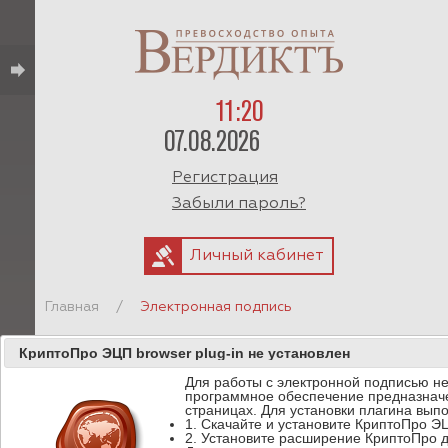
11:20
07.08.2026
Регистрация
Забыли пароль?
Личный кабинет
Главная
/
Электронная подпись
КриптоПро ЭЦП browser plug-in не установлен
Контактная информация
Для работы с электронной подписью не
программное обеспечение предназначе
Телефон службы технической поддержки:
страницах. Для установки плагина вып
1. Cкачайте и установите КриптоПро ЭЦ
8-910-204-20-54
.
2. Установите расширение КриптоПро 